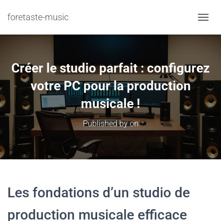
foretaste-music
TOGGL
Créer le studio parfait : configurez
votre PC pour la production
musicale !
Published by
on
Les fondations d’un studio de
production musicale efficace