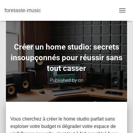
foretaste-music
TOGGL
Créer un home studio: secrets
insoupçonnés pour réussir sans
tout casser
Published by
on
Vous cherchez à créer le home studio parfait sans
exploser votre budget ni dégrader votre espace de