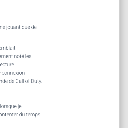
 ne jouant que de
semblait
lement noté les
lecture
e connexion
nde de Call of Duty.
lorsque je
 contenter du temps