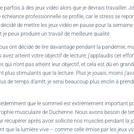
 parfois à des jeux vidéo alors que je devrais travailler. J
échéance professionnelle se profile, car le stress se report
 décidé de mettre les jeux vidéo en pause pour la semaine
et je peux produire un travail de meilleure qualité.
us ont décidé de lire davantage pendant la pandémie, mai
s avez atteint votre objectif de lecture, j’applaudis cet effor
qui n’ont pas atteint leur objectif, et cela est dû en grand
t plus stimulants que la lecture. Plus je jouais, moins j’avai
us de temps d’arrêt, je serai beaucoup plus enclin à prendr
.
écédemment que le sommeil est extrêmement important po
strophie musculaire de Duchenne. Nous avons besoin de t
 récupérer après avoir sollicité nos muscles pendant la j
nt que la lumière vive – comme celle émise par les jeux v