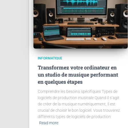
INFORMATIQUE
Transformez votre ordinateur en
un studio de musique performant
en quelques étapes
Comprendre les besoins spécifiques Types de
logiciels de production musicale Quand il s’agit
de créer de la musique numériquement, il est
crucial de choisir le bon logiciel. Vous trouverez
différents types de logiciels de production
Read more