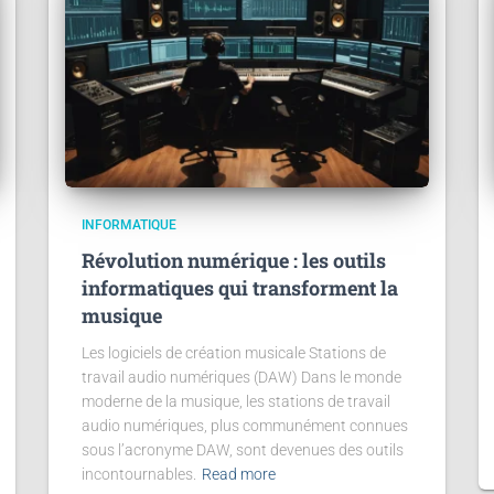
INFORMATIQUE
Révolution numérique : les outils
informatiques qui transforment la
musique
Les logiciels de création musicale Stations de
travail audio numériques (DAW) Dans le monde
moderne de la musique, les stations de travail
audio numériques, plus communément connues
sous l’acronyme DAW, sont devenues des outils
incontournables.
Read more