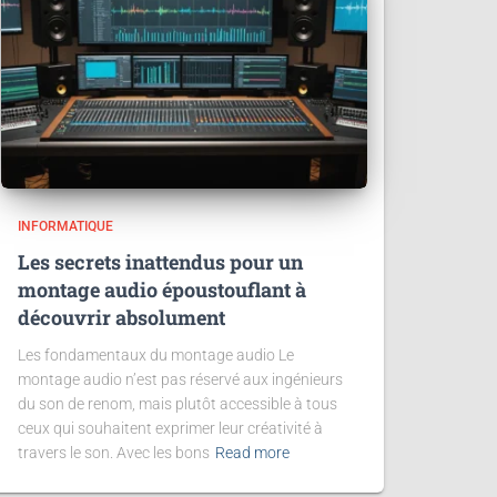
INFORMATIQUE
Les secrets inattendus pour un
montage audio époustouflant à
découvrir absolument
Les fondamentaux du montage audio Le
montage audio n’est pas réservé aux ingénieurs
du son de renom, mais plutôt accessible à tous
ceux qui souhaitent exprimer leur créativité à
travers le son. Avec les bons
Read more