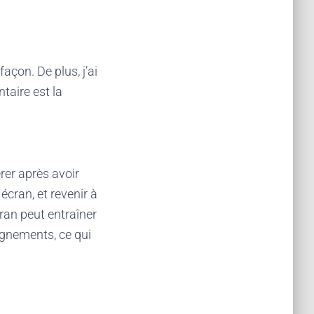
açon. De plus, j’ai
taire est la
er après avoir
 écran, et revenir à
cran peut entraîner
ignements, ce qui