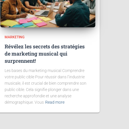
MARKETING
Révélez les secrets des stratégies
de marketing musical qui
surprennent!
Les bases du marketing musical Comprendre
votre public cible Pour réussir dans l’industrie
musicale, il est crucial de bien comprendre son
public cible. Cela signifie plonger dans une
recherche approfondie et une analyse
démographique. Vous
Read more