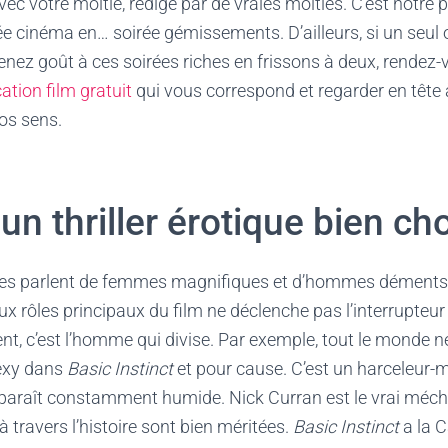
avec votre moitié, rédigé par de vraies moitiés. C’est notre pl
ée cinéma en… soirée gémissements. D’ailleurs, si un seul 
nez goût à ces soirées riches en frissons à deux, rendez-v
ation film gratuit
qui vous correspond et regarder en tête à
vos sens.
 un thriller érotique bien cho
ques parlent de femmes magnifiques et d’hommes déments. Il 
eux rôles principaux du film ne déclenche pas l’interrupteu
t, c’est l’homme qui divise. Par exemple, tout le monde n
exy dans
Basic Instinct
et pour cause. C’est un harceleur
apparaît constamment humide. Nick Curran est le vrai méch
 à travers l’histoire sont bien méritées.
Basic Instinct
a la C