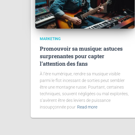
MARKETING
Promouvoir sa musique: astuces
surprenantes pour capter
l’attention des fans
À l’ère numérique, rendre sa musique visible
parmi le flot incessant de sorties peut sembler
être une montagne russe. Pourtant, certaines
techniques, souvent négligées ou mal explorées,
s’avèrent être des leviers de puissance
insoupçonnée pour
Read more