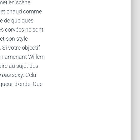
 met en scène
nt et chaud comme
de de quelques
es corvées ne sont
et son style
 Si votre objectif
e en amenant Willem
ire au sujet des
e pas
sexy. Cela
gueur d’onde. Que