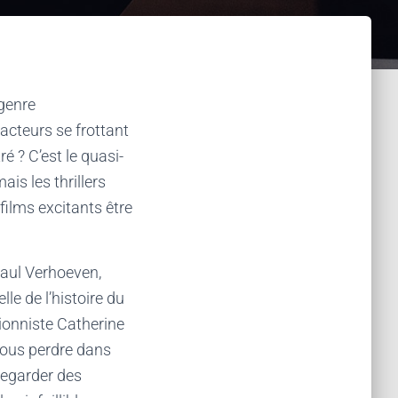
 genre
cteurs se frottant
 ? C’est le quasi-
ais les thrillers
 films excitants être
Paul Verhoeven,
le de l’histoire du
tionniste Catherine
nous perdre dans
regarder des