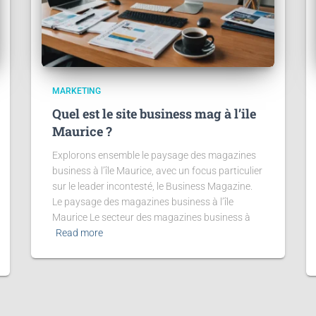
MARKETING
Quel est le site business mag à l’ile
Maurice ?
Explorons ensemble le paysage des magazines
business à l’île Maurice, avec un focus particulier
sur le leader incontesté, le Business Magazine.
Le paysage des magazines business à l’île
Maurice Le secteur des magazines business à
Read more