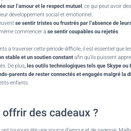
dée sur l’amour et le respect mutuel
, ce qui peut avoir d
 leur développement social et émotionnel.
euvent
se sentir tristes ou frustrés par l’absence de leu
nt même commencer à
se sentir coupables ou rejetés
.
ts à traverser cette période difficile, il est essentiel que l
on stable et un soutien constant
afin qu’ils puissent appre
ès. De plus
, les outils technologiques tels que Skype o
nds-parents de rester connectés et engagés malgré la d
etits-enfants.
 offrir des cadeaux ?
 ont toujours été une source d’amour et de sagesse. Mal