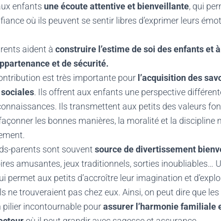
aux enfants
une écoute attentive et bienveillante
, qui pe
iance où ils peuvent se sentir libres d’exprimer leurs émo
rents aident à
construire l’estime de soi des enfants et 
ppartenance et de sécurité.
contribution est très importante pour
l’acquisition des sav
sociales
. Ils offrent aux enfants une perspective différen
 connaissances. Ils transmettent aux petits des valeurs f
façonner les bonnes manières, la moralité et la discipline
nement.
ands-parents sont souvent
source de divertissement bienv
oires amusantes, jeux traditionnels, sorties inoubliables…
i permet aux petits d’accroître leur imagination et d’explo
’ils ne trouveraient pas chez eux. Ainsi, on peut dire que l
 pilier incontournable pour
assurer l’harmonie familiale et
tecteur
où il peut grandir avec sagesse et assurance.