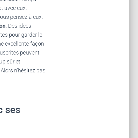
ct avec eux.
 vous pensez à eux.
ion
. Des idées-
tes pour garder le
e excellente façon
nuscrites peuvent
up sûr et
 Alors n’hésitez pas
c ses