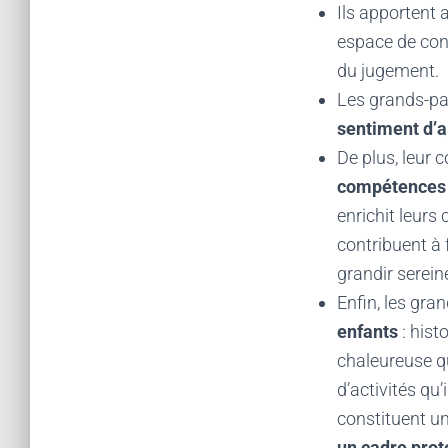
Ils apportent 
espace de conf
du jugement.
Les grands-pa
sentiment d’a
De plus, leur 
compétences 
enrichit leurs
contribuent à 
grandir serei
Enfin, les gr
enfants
: hist
chaleureuse qu
d’activités qu
constituent un
un cadre pro