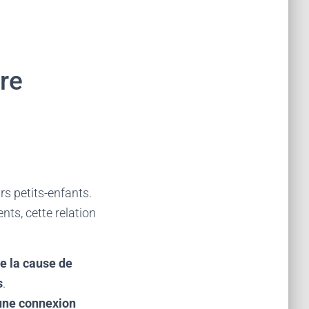
re
s petits-enfants.
ts, cette relation
e la cause de
s
.
’une connexion