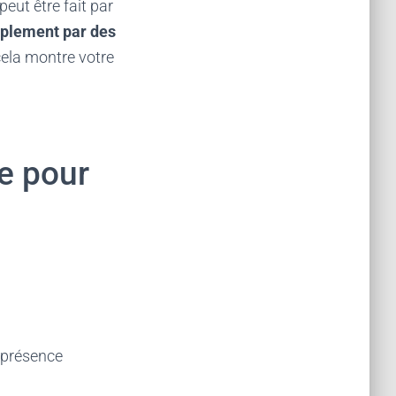
eut être fait par
mplement par des
 cela montre votre
re pour
r présence