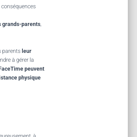
es conséquences
rs grands-parents
,
es parents
leur
ndre à gérer la
u FaceTime peuvent
istance physique
heureusement, à