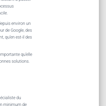
rocessus
cile.
depuis environ un
eur de Google, des
, qu’en est-il des
importante qu’elle
bonnes solutions.
écialiste du
 un minimum de