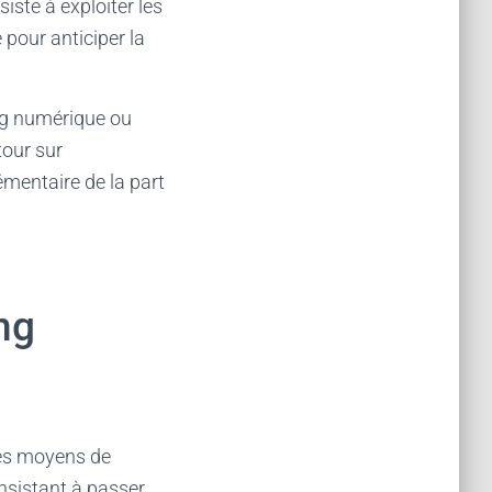
iste à exploiter les
 pour anticiper la
ng numérique ou
our sur
émentaire de la part
ng
 des moyens de
nsistant à passer