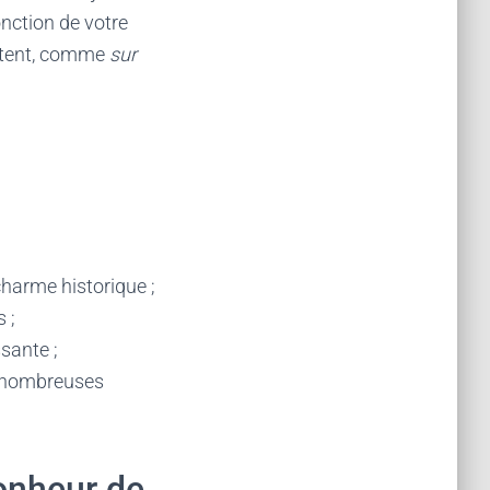
fonction de votre
xistent, comme
sur
 charme historique ;
 ;
ssante ;
de nombreuses
bonheur de