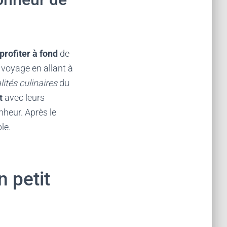
profiter à fond
de
u voyage en allant à
lités
culinaires
du
t
avec leurs
heur. Après le
ble.
n petit