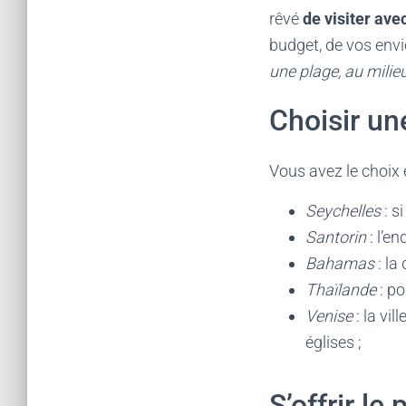
rêvé
de visiter ave
budget, de vos envi
une plage, au mili
Choisir un
Vous avez le choix e
Seychelles
: s
Santorin
: l’e
Bahamas
: la
Thaïlande
: po
Venise
: la vil
églises ;
S’offrir le