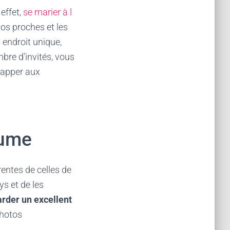
 effet,
se marier à l
os proches et les
 endroit unique,
bre d’invités, vous
chapper aux
utume
entes de celles de
ys et de les
arder un
excellent
photos