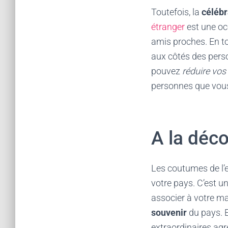
Toutefois, la
célébr
étranger
est une oc
amis proches. En to
aux côtés des perso
pouvez
réduire vo
personnes que vous
A la déc
Les coutumes de l’e
votre pays. C’est un
associer à votre ma
souvenir
du pays. E
extraordinaires ag