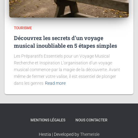
TOURISME
Découvrez les secrets d’un voyage
musical inoubliable en 5 étapes simples
Les Préparatifs Essentiels pour un Voyage Musical
Recherche et Inspiration L’organisation d’un voyage
musical commence par la magie de la découverte. Avant
même de fermer votre valise, il est essentiel de plonger
dans les genres
Read more
MENTIONS LÉGALES
NOUS CONTACTER
Hestia | Developed by
ThemeIsle