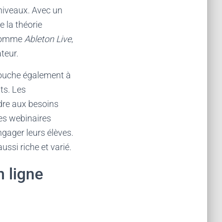
 niveaux. Avec un
 la théorie
s comme
Ableton Live
,
teur.
 touche également à
ts. Les
dre aux besoins
des webinaires
ngager leurs élèves.
ssi riche et varié.
 ligne