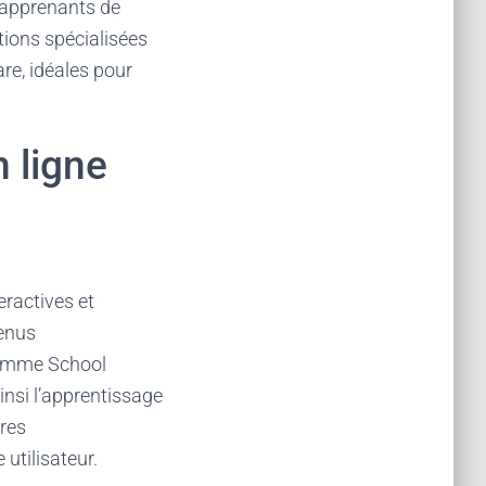
 apprenants de
ations spécialisées
are, idéales pour
 ligne
eractives et
tenus
 comme School
insi l’apprentissage
ères
utilisateur.