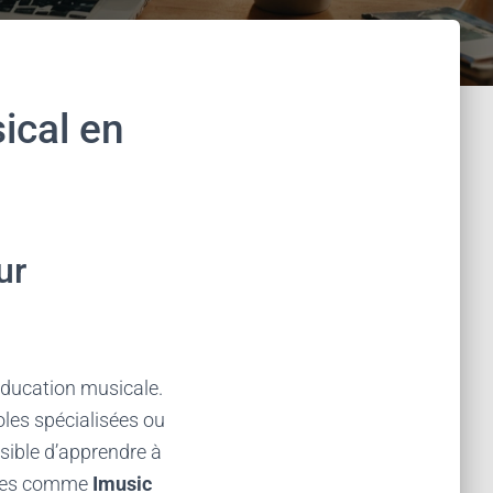
ical en
ur
éducation musicale.
oles spécialisées ou
ossible d’apprendre à
ormes comme
Imusic