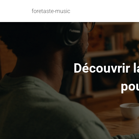
foretaste-music
Découvrir l
po