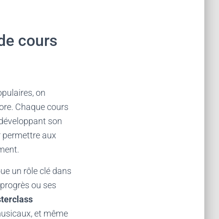
 de cours
opulaires, on
ncore. Chaque cours
n développant son
r permettre aux
ement.
ue un rôle clé dans
s progrès ou ses
terclass
 musicaux, et même