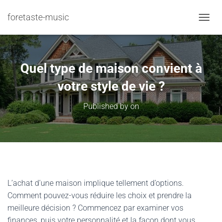
foretaste-music
TOGGL
Quel type de maison convient à
votre style de vie ?
Published by
on
L’achat d’une maison implique tellement d’options.
Comment pouvez-vous réduire les choix et prendre la
meilleure décision ? Commencez par examiner vos
finances, puis votre personnalité et la façon dont vous