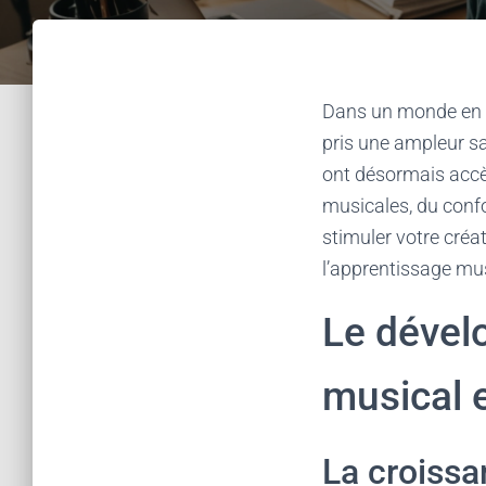
Dans un monde en p
pris une ampleur sa
ont désormais accè
musicales, du confor
stimuler votre créa
l’apprentissage mus
Le dével
musical e
La croissa