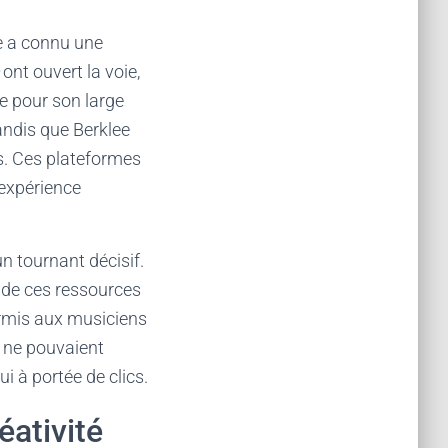
e a connu une
ont ouvert la voie,
e pour son large
andis que Berklee
és. Ces plateformes
’expérience
un tournant décisif.
t de ces ressources
ermis aux musiciens
s ne pouvaient
i à portée de clics.
éativité