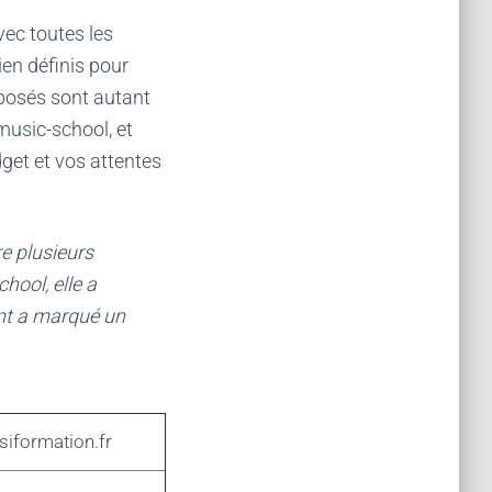
vec toutes les
ien définis pour
oposés sont autant
Imusic-school, et
dget et vos attentes
re plusieurs
hool, elle a
ent a marqué un
siformation.fr