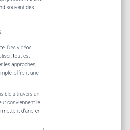
end souvent des
s
te. Des vidéos
iser, tout est
r les approches,
emple, offrent une
.
sible à travers un
leur conviennent le
ermettent d’ancrer