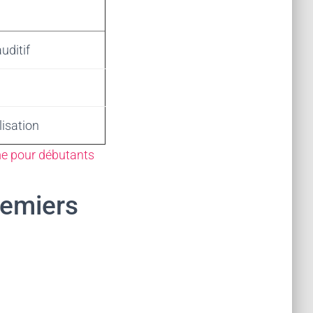
uditif
lisation
ime pour débutants
remiers