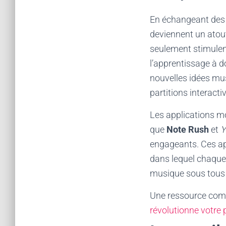
En échangeant des m
deviennent un atout
seulement stimulent
l’apprentissage à d
nouvelles idées mus
partitions interactiv
Les applications mo
que
Note Rush
et
Y
engageants. Ces ap
dans lequel chaque 
musique sous tous 
Une ressource com
révolutionne votre 