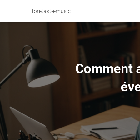
foretaste-music
Comment ap
éve