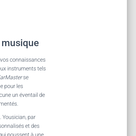
a musique
r vos connaissances
ux instruments tels
arMaster
se
le pour les
cune un éventail de
imentés.
. Yousician, par
sonnalisés et des
 qui poussent à une