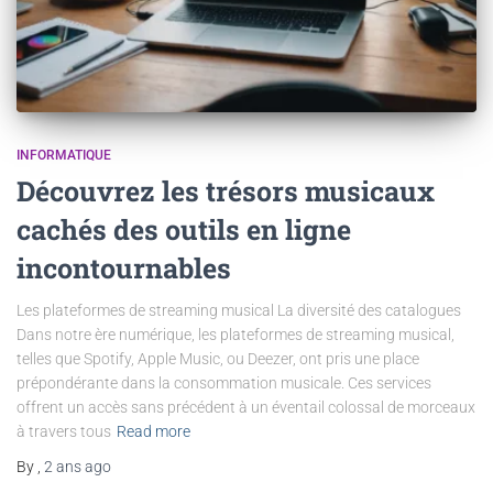
INFORMATIQUE
Découvrez les trésors musicaux
cachés des outils en ligne
incontournables
Les plateformes de streaming musical La diversité des catalogues
Dans notre ère numérique, les plateformes de streaming musical,
telles que Spotify, Apple Music, ou Deezer, ont pris une place
prépondérante dans la consommation musicale. Ces services
offrent un accès sans précédent à un éventail colossal de morceaux
à travers tous
Read more
By
,
2 ans
ago