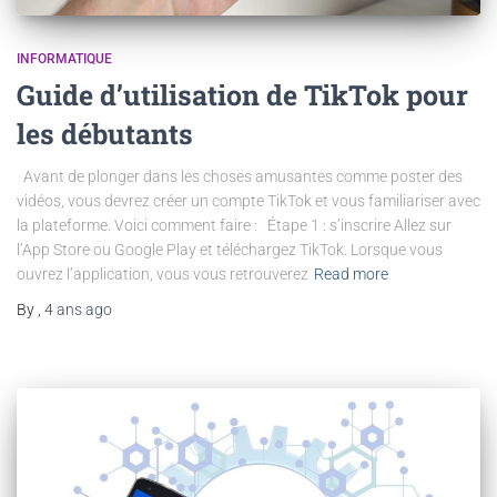
INFORMATIQUE
Guide d’utilisation de TikTok pour
les débutants
Avant de plonger dans les choses amusantes comme poster des
vidéos, vous devrez créer un compte TikTok et vous familiariser avec
la plateforme. Voici comment faire : Étape 1 : s’inscrire Allez sur
l’App Store ou Google Play et téléchargez TikTok. Lorsque vous
ouvrez l’application, vous vous retrouverez
Read more
By
,
4 ans
ago