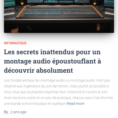
INFORMATIQUE
Les secrets inattendus pour un
montage audio époustouflant à
découvrir absolument
Les fondamentaux du montage audio Le montage audio n’est pas
réservé aux ingénieurs du son de renom, mais plutôt accessible à
tous ceux qui souhaitent exprimer leur créativité à travers le son.
Avec les bons outils et un peu de pratique, chacun peut transformer
une bande sonore basique en quelque
Read more
By
,
2 ans
ago