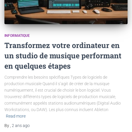
INFORMATIQUE
Transformez votre ordinateur en
un studio de musique performant
en quelques étapes
Comprendre les besoins spécifiques Types de logiciels de
production musicale Quand il s’agit de créer de la musique
numériquement, il est crucial de choisir le bon logiciel. Vous
trouverez différents types de logiciels de production musicale,
communément appelés stations audionumériques (Digital Audio
Workstations, ou DAW). Les plus connus incluent Ableton
Read more
By
,
2 ans
ago