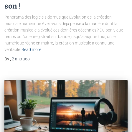
son !
Panorama des logiciels de musique Évolution de la création
musicale numérique Avez-vous déjà pensé à la manière dont la
création musicale a évolué ces dernières décennies ? Du bon vieux
temps où l’on enregistrait sur bande jusqu’à aujourd’hui, où le
numérique règne en maître, la création musicale a connu une
véritable
Read more
By
,
2 ans
ago