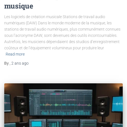
musique
Les logiciels de création musicale Stations de travail audio
numériques (DAW) Dans le monde moderne de la musique, les
stations de travail audio numériques, plus communément connues
sous l’acronyme DAW, sont devenues des outils incontournables.
Autrefois, les musiciens dépendaient des studios d’enregistrement
coûteux et de l’équipement volumineux pour produire leur
Read more
By
,
2 ans
ago