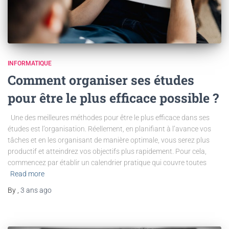
INFORMATIQUE
Comment organiser ses études
pour être le plus efficace possible ?
Une des meilleures méthodes pour être le plus efficace dans ses
études est l’organisation. Réellement, en planifiant à l’avance vos
tâches et en les organisant de manière optimale, vous serez plus
productif et atteindrez vos objectifs plus rapidement. Pour cela,
commencez par établir un calendrier pratique qui couvre toutes
Read more
By
,
3 ans
ago