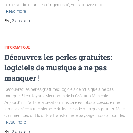
home studio et un peu d’ingéniosité, vous pouvez obtenir
Read more
By
,
2 ans
ago
INFORMATIQUE
Découvrez les perles gratuites:
logiciels de musique à ne pas
manquer !
Découvrez les perles gratuites: logiciels de musique à ne pas
manquer ! Les Joyaux Méconnus de la Création Musicale
Aujourd’hui, l’art de la création musicale est plus accessible que
jamais, grâce à une pléthore de logiciels de musique gratuits. Mais
comment ces outils ont-ils transformé le paysage musical pour les
Read more
By
,
2 ans
ago