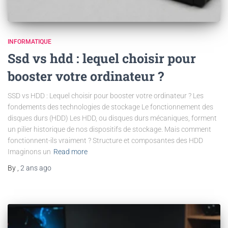
INFORMATIQUE
Ssd vs hdd : lequel choisir pour
booster votre ordinateur ?
SSD vs HDD : Lequel choisir pour booster votre ordinateur ? Les
fondements des technologies de stockage Le fonctionnement des
disques durs (HDD) Les HDD, ou disques durs mécaniques, forment
un pilier historique de nos dispositifs de stockage. Mais comment
fonctionnent-ils vraiment ? Structure et composantes des HDD
Imaginons un
Read more
By
,
2 ans
ago