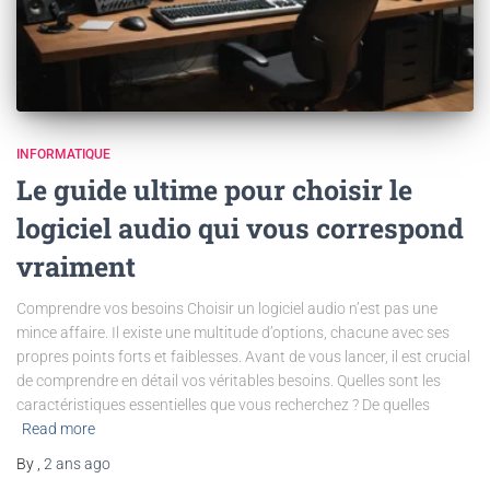
INFORMATIQUE
Le guide ultime pour choisir le
logiciel audio qui vous correspond
vraiment
Comprendre vos besoins Choisir un logiciel audio n’est pas une
mince affaire. Il existe une multitude d’options, chacune avec ses
propres points forts et faiblesses. Avant de vous lancer, il est crucial
de comprendre en détail vos véritables besoins. Quelles sont les
caractéristiques essentielles que vous recherchez ? De quelles
Read more
By
,
2 ans
ago