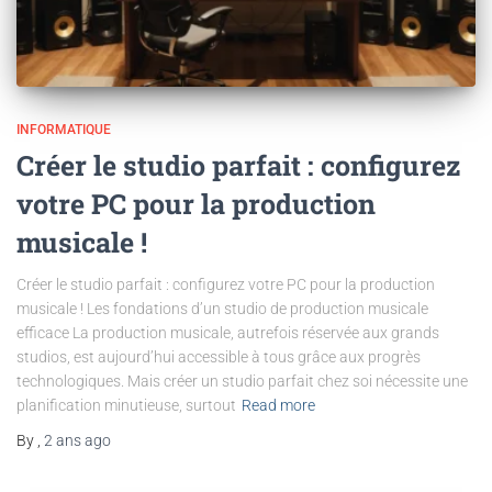
INFORMATIQUE
Créer le studio parfait : configurez
votre PC pour la production
musicale !
Créer le studio parfait : configurez votre PC pour la production
musicale ! Les fondations d’un studio de production musicale
efficace La production musicale, autrefois réservée aux grands
studios, est aujourd’hui accessible à tous grâce aux progrès
technologiques. Mais créer un studio parfait chez soi nécessite une
planification minutieuse, surtout
Read more
By
,
2 ans
ago