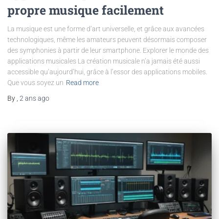
propre musique facilement
La musique est une forme d’art universelle, et grâce aux avancées
technologiques, même les amateurs peuvent désormais composer
des symphonies à partir de leur smartphone. Explorer le monde des
applications musicales La création musicale n’a jamais été aussi
accessible qu’aujourd’hui, grâce à l’essor des applications mobiles.
Que vous soyez un
Read more
By
,
2 ans
ago