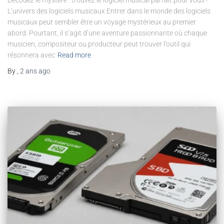
L’univers des logiciels musicaux Entrer dans le monde des logiciels
musicaux peut sembler être un voyage mystérieux au premier
abord. Pourtant, il s’agit d’une aventure passionnante où chaque
musicien, compositeur ou producteur peut trouver l’outil qui
résonnera avec
Read more
By
,
2 ans
ago