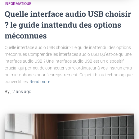
INFORMATIQUE
Quelle interface audio USB choisir
? le guide inattendu des options
méconnues
Quelle interface audio USB choisir ? Le guide inattendu des options
méconnues Comprendre les interfaces audio USB Qu’est-ce qu’une
interface audio USB ? Une interface audio USB est un dispositif
crucial qui permet de connecter votre ordinateur à vos instruments
ou microphones pour l’enregistrement. Ce petit bijou technologique
convertit les
Read more
By
,
2 ans
ago