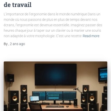
de travail
L’importance de l’ergonomie dans le monde numérique Dans un
monde où nous passons de plus en plus de temps devant nos
écrans, l’ergonomie est devenue essentielle. Imaginez passer des
heures chaque jour à taper sur un clavier ou à manier une souris
non adaptée à votre morphologie. C’est une recette
Read more
By
,
2 ans
ago