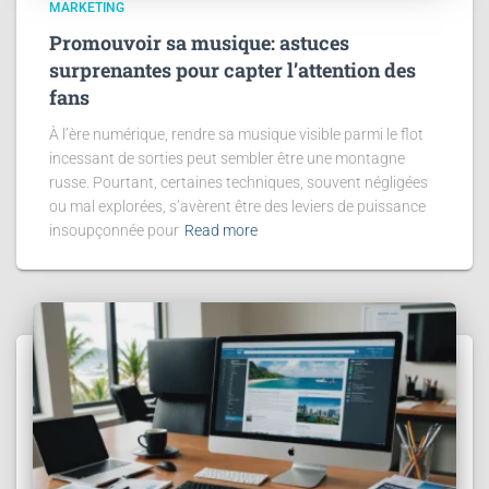
MARKETING
Promouvoir sa musique: astuces
surprenantes pour capter l’attention des
fans
À l’ère numérique, rendre sa musique visible parmi le flot
incessant de sorties peut sembler être une montagne
russe. Pourtant, certaines techniques, souvent négligées
ou mal explorées, s’avèrent être des leviers de puissance
insoupçonnée pour
Read more